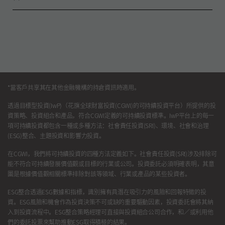
*當客戶共享其在其他金融機構的持倉資訊時適用。
透過目標型投資(IwP)（花旗全球財富投資(CGWI)的可持續投資平台）所提供的投
資策略、投資組合和產品，符合CGWI定義的可持續投資標準。IwP平台上的每一
項可持續投資都包含一種或多種方法：社會責任投資(SRI)、環境、社會和治理
(ESG)整合、主題投資和影響力投資。
在CGWI，我們將可持續投資的四種方法定義如下。社會責任投資(SRI)涉及排除可
能不符合可持續發展價值觀或目標的行業或公司。投資委託必須明確表明，其意
圖是根據價值觀相關標準排除對該等領域、行業或產品的某些投資者。
ESG整合透過ESG數據和指標，識別擁有具潛在吸引力的風險和回報特徵的投
資。ESG風險和機會作為投資決策不可或缺的重要驅動因素，投資委託會將其納
入到投資流程中。ESG整合策略經理可直接與投資組合公司合作，和／或利用他
們的委託投票來幫助推動ESG取得積極的結果。