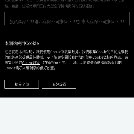
務，包括一些通常專門面向大型全球機構提供的高級服務。
投資產品：非聯邦存保公司擔保 · 非加拿大存保公司擔保 · 非
政府擔保 · 無銀行保證 · 可能損失投資金額。
本網站使用
Cookie
花旗私人銀行是花旗集團（
Citigroup Inc.
）旗下業務單位，通過花旗集團內的銀
行和非銀行關聯機構，爲客戶提供廣泛的產品和服務。並非所有關聯機構或地點
在您使用本網站時，我們使用
Cookie
來收集數據。我們收集
Cookie
的目的是讓我
們能夠為您提供最佳體驗。要了解更多關於我們如何使用
Cookie
數據的資訊，請
皆提供所有的產品和服務。在美國地區，投資產品及服務是通過花旗環球金融有
瀏覽我們的
Cookie
政策
（在新視窗打開）。您可以隨時透過選擇網站頁腳的
限公司（“
CGMI”
），其是FINRA及SIPC會員，以及
Citi Private Alternatives,
Cookie
偏好來編輯您的偏好設置。
LLC（“CPA”）
，其是
FINRA以及SIPC
會員提供。CGMI的賬戶業務由
Pershing
LLC
經紀公司執行，該公司爲
FINRA、NYSE
及
SIPC
會員。
CGMI
、
CPA
和花旗銀行
皆爲受花旗集團控制的關聯企業。
接受全部
偏好設置
在美國以外的地區，投資產品和服務由花旗集團的其他關聯機構所提供。投資管
理服務（包括投資組合管理）通過
CGMI、
花旗銀行以及其他關聯顧問企業提供。
花旗集團或其任何關聯機構均不提供稅務或法律建議。
如果花旗私人銀行網站的英文版本與本網站的翻譯版本存在不一致，則應以相關
花旗私人銀行網站的
英文版本
為準，本網站的翻譯版本將被視為根據相關花旗私
人銀行網站的英文版本，對該等不一致之處進行了修改。