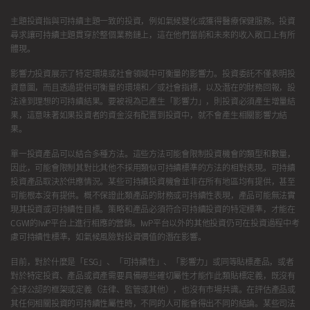
主題投資指與可持續主題一致的投資，例如氣候變化或獲得醫療保健服務。投資
尋求讓可持續主題貫穿於整個業務鏈上，這在他們當前和未來的收入敞口上有所
體現。
影響力投資展示了特定環境或社會領域中可衡量的影響力。投資委託不僅表明投
資意圖，而且透過提供可衡量的環境和／或社會指標，以及潛在的財務回報，設
法達到理想的可持續結果。要被視為已產生「影響力」，則投資必須產生增量結
果，這意味著如果投資者的資金沒有配置到投資中，就不會產生相關影響力結
果。
單一投資產品可以結合多種方法。這些方法可能會限制投資機會的類型和數量，
因此，可能會限制其對比其他不採用類似可持續標準的方法的相對表現。可持續
投資產品取決於供應情況。某些可持續投資機會並非在所有地區均有提供，甚至
可能根本沒有提供。概不保證此類產品的財務或可持續性表現，產品可能無法實
現其投資或可持續性目標。策略和產品必須符合可持續投資的特定標準，才能在
CGWI的IwP平台上進行相應的營銷。IwP平台以外的其他投資仍可在投資過程中考
慮可持續性標準，如氣候風險對投資價值的潛在影響。
目前，對於什麼是「ESG」、「可持續性」、「影響力」或同等貼標產品，或者
對於特定投資、產品或資產需要具備哪些確切屬性才能作此類貼標定義，既沒有
全球公認的框架或定義（法律、監管或其他），也沒有市場共識。在評估產品或
其任何相關投資的可持續性屬性時，不同的人可能會得出不同的結論。某些司法