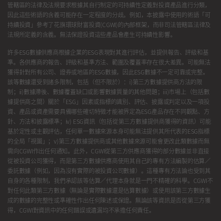
管轄區的法律及法規要求根據其自行制定的可持續性定義對投資產品進行分類，
因此這些術語的含義可能存在一定程度的分歧。例如，本披露中使用的術語「可
持續投資」參考了花旗環球財富投資(CGWI)的內部框架，而非司法管轄區法律及
法規所定義的含義。無法保證投資這些產品會產生可持續性影響。
許多ESG數據供應商根據企業的ESG表現對其進行評估，並提供報告、評級和基
準。各供應商的報告、評級和基準方法、範圍及覆蓋率存在很大差異。可能無法
獲得針對所有公司、證券或地區的ESG數據，因此ESG數據不一定可靠或完整。
該等數據還受到諸多限制，包括（但不限於）：i)第三方數據提供商方法的限
制；ii)數據滯後、數據覆蓋缺口或影響數據質量的其他問題；iii)市場上（包括數
據提供商之間）關於「ESG」因素或指標的識別、評估、披露或判定以及一項投
資、產品或資產需要具備哪些確切特徵才能被界定為ESG產品存在不同觀點、方
針、方法和披露標準；iv) ESG資訊（包括從第三方數據提供商獲得的資訊）可能
基於定性或主觀評估，任何單一數據來源本身可能無法提供其所代表的ESG指標
的全局「視圖」；v)第三方數據提供商或其他數據來源可能會更改此類數據而無
需向CGWI作出任何通知。此外，CGWI從第三方供應商獲得的部分數據並非直接
從被投資公司獲得，而是第三方數據供應商使用其自己的專有方法編製的估算／
委託數據（例如，因為沒有實際的被投資公司數據）。這種專有方法論也受到其
自身的各種限制，我們承認該等估算／代理本身就是一門不精確的科學。CGWI不
對任何此類第三方數據（無論是實際數據還是估算數據）或使用該第三方數據生
成的數據的完整性或準確性作出任何陳述或保證。無論該等資訊是否從第三方獲
得，CGWI對資訊中的任何錯誤或遺漏均不承擔任何責任。