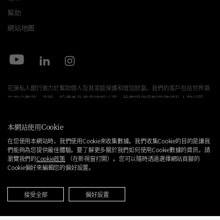
幫助
網站地圖
花旗私人銀行致力於幫助個人及其家庭保護和增加財富。我們的客戶包括世界領
先的企業家、高管、投資者及其家族辦公室。我們提供定制的跨境私人銀行服
務，包括一些通常專門面向大型全球機構提供的高級服務。
本網站使用
Cookie
投資產品：非聯邦存保公司擔保 · 非加拿大存保公司擔保 · 非
在您使用本網站時，我們使用
Cookie
來收集數據。我們收集
Cookie
的目的是讓我
政府擔保 · 無銀行保證 · 可能損失投資金額。
們能夠為您提供最佳體驗。要了解更多關於我們如何使用
Cookie
數據的資訊，請
瀏覽我們的
Cookie
政策
（在新視窗打開）。您可以隨時透過選擇網站頁腳的
Cookie
偏好來編輯您的偏好設置。
花旗私人銀行是花旗集團（
Citigroup Inc.
）旗下業務單位，通過花旗集團內的銀
行和非銀行關聯機構，爲客戶提供廣泛的產品和服務。並非所有關聯機構或地點
皆提供所有的產品和服務。在美國地區，投資產品及服務是通過花旗環球金融有
接受全部
偏好設置
限公司（“
CGMI”
），其是FINRA及SIPC會員，以及
Citi Private Alternatives,
LLC（“CPA”）
，其是
FINRA以及SIPC
會員提供。CGMI的賬戶業務由
Pershing