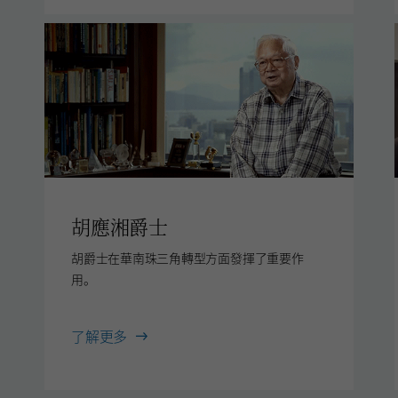
胡應湘爵士
胡爵士在華南珠三角轉型方面發揮了重要作
用。
胡
了解更多
應
湘