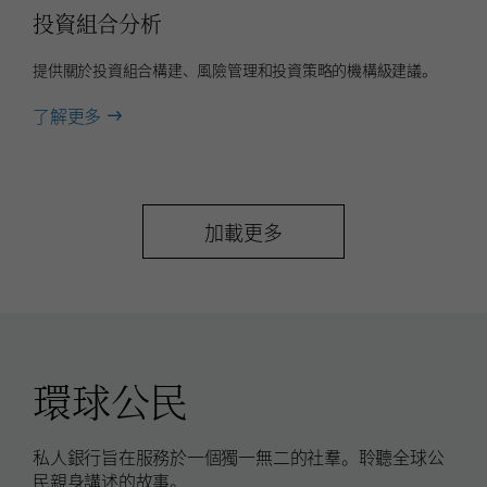
投資組合分析
提供關於投資組合構建、風險管理和投資策略的機構級建議。
about
了解更多
投
資
組
合
加載更多
分
析
環球公民
私人銀行旨在服務於一個獨一無二的社羣。聆聽全球公
民親身講述的故事。