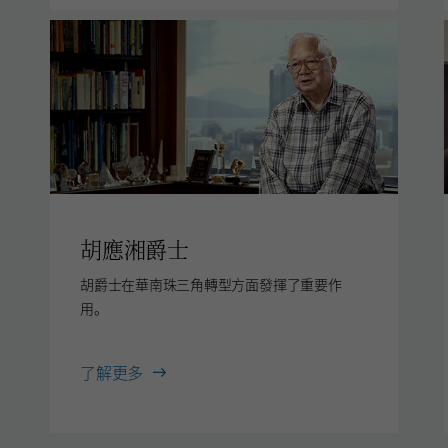
胡應湘爵士
胡爵士在華南珠三角轉型方面發揮了重要作
用。
胡
了解更多
應
湘
爵