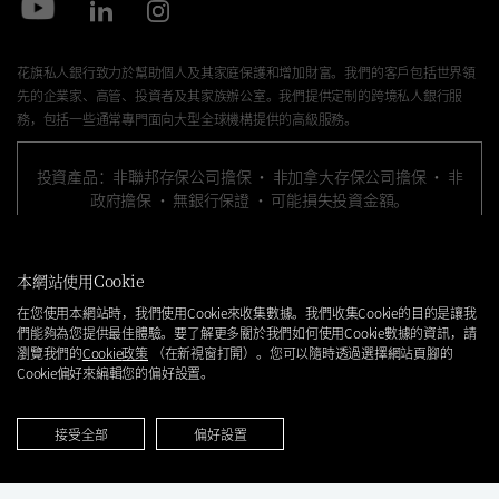
花旗私人銀行致力於幫助個人及其家庭保護和增加財富。我們的客戶包括世界領
先的企業家、高管、投資者及其家族辦公室。我們提供定制的跨境私人銀行服
務，包括一些通常專門面向大型全球機構提供的高級服務。
投資產品：非聯邦存保公司擔保 · 非加拿大存保公司擔保 · 非
政府擔保 · 無銀行保證 · 可能損失投資金額。
花旗私人銀行是花旗集團（
Citigroup Inc.
）旗下業務單位，通過花旗集團內的銀
本網站使用
Cookie
行和非銀行關聯機構，爲客戶提供廣泛的產品和服務。並非所有關聯機構或地點
皆提供所有的產品和服務。在美國地區，投資產品及服務是通過花旗環球金融有
在您使用本網站時，我們使用
Cookie
來收集數據。我們收集
Cookie
的目的是讓我
們能夠為您提供最佳體驗。要了解更多關於我們如何使用
Cookie
數據的資訊，請
限公司（“
CGMI”
），其是FINRA及SIPC會員，以及
Citi Private Alternatives,
瀏覽我們的
Cookie
政策
（在新視窗打開）。您可以隨時透過選擇網站頁腳的
LLC（“CPA”）
，其是
FINRA以及SIPC
會員提供。CGMI的賬戶業務由
Pershing
Cookie
偏好來編輯您的偏好設置。
LLC
經紀公司執行，該公司爲
FINRA、NYSE
及
SIPC
會員。
CGMI
、
CPA
和花旗銀行
皆爲受花旗集團控制的關聯企業。
接受全部
偏好設置
在美國以外的地區，投資產品和服務由花旗集團的其他關聯機構所提供。投資管
理服務（包括投資組合管理）通過
CGMI、
花旗銀行以及其他關聯顧問企業提供。
花旗集團或其任何關聯機構均不提供稅務或法律建議。