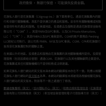
政府擔保 · 無銀行保證 · 可能損失投資金額。
花旗私人銀行是花旗集團（
Citigroup Inc.
）旗下業務單位，通過花旗集團內的銀
行和非銀行關聯機構，爲客戶提供廣泛的產品和服務。並非所有關聯機構或地點
皆提供所有的產品和服務。在美國地區，投資產品及服務是通過花旗環球金融有
限公司（“
CGMI”
），其是FINRA及SIPC會員，以及
Citi Private Alternatives,
LLC（“CPA”）
，其是
FINRA以及SIPC
會員提供。CGMI的賬戶業務由
Pershing
LLC
經紀公司執行，該公司爲
FINRA、NYSE
及
SIPC
會員。
CGMI
、
CPA
和花旗銀行
皆爲受花旗集團控制的關聯企業。
在美國以外的地區，投資產品和服務由花旗集團的其他關聯機構所提供。投資管
理服務（包括投資組合管理）通過
CGMI、
花旗銀行以及其他關聯顧問企業提供。
花旗集團或其任何關聯機構均不提供稅務或法律建議。
如果花旗私人銀行網站的英文版本與本網站的翻譯版本存在不一致，則應以相關
花旗私人銀行網站的
英文版本
為準，本網站的翻譯版本將被視為根據相關花旗私
人銀行網站的英文版本，對該等不一致之處進行了修改。
數據收集聲明（英文）
|
加州隱私中心（英文）
|
稅務合規和監管信息
|
花旗環球
金融有限公司財務報表（英文）
|
新加坡金融管理局電子付款指導方針（英文）
|
可訪問性（英文）
|
重要的信息披露
|
條款和條件
|
亞太區銀行服務費率與通知存
款利率
|
花旗銀行香港／新加坡分行有關全權委託資產管理的環境風險管理披露