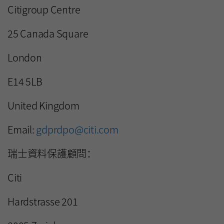
Citigroup Centre
25 Canada Square
London
E14 5LB
United Kingdom
Email:
gdprdpo@citi.com
瑞士資料保護顧問：
Citi
Hardstrasse 201