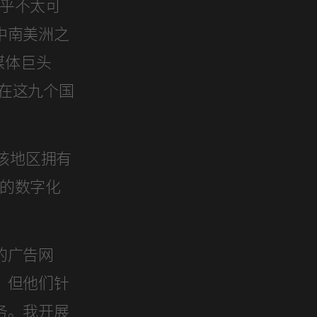
似乎不太可
中南美洲之
交媒体巨头
仅在这九个国
者在该地区拥有
司的数字化
的广告网
，但他们针
务。我开展