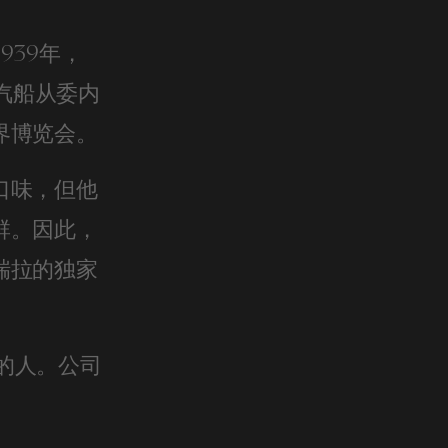
939年，
坐蒸汽船从委内
界博览会。
口味，但他
群。因此，
瑞拉的独家
益的人。公司