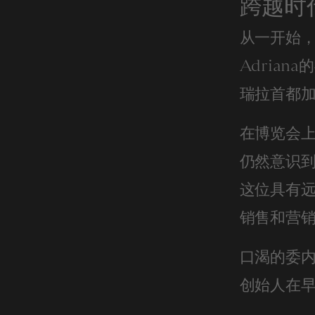
跨越时
从一开始，
Adrian
瑞拉首都
在博览会
仍然意识
这位具有
销售和营
口渴的委内
创始人在