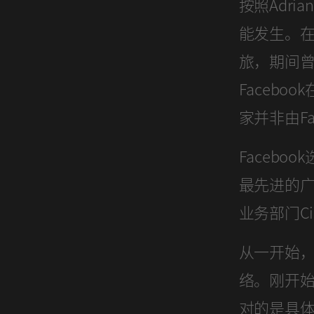
按照Adr
能发生。
旅，期间曾在
Faceb
家并非由F
Faceboo
最先进的广
业务部门Cisn
从一开始
络。刚开
对的是具