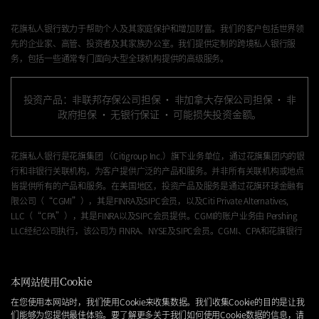
花旗私人银行致力于帮助个人及其家庭保护和增加财富。我们的客户包括世界领
先的企业家、高管、投资者及其家族办公室。我们提供定制的跨境私人银行服
务，包括一些通常专门面向大型全球机构提供的高级服务。
投资产品：非联邦存保公司担保 · 非加拿大存保公司担保 · 非
政府担保 · 无银行保证 · 可能损失投资金额。
花旗私人银行是花旗集团
（Citigroup Inc.）
旗下业务单位，通过花旗集团内的银
行和非银行关联机构，为客户提供广泛的产品和服务。并非所有关联机构或地点
皆提供所有的产品和服务。在美国地区，投资产品及服务是通过花旗环球金融有
限公司
（“CGMI”）
，其是
FINRA
及
SIPC
会员，以及
Citi Private Alternatives,
LLC（“CPA”）
，其是
FINRA以及SIPC
会员提供。CGMI的账户业务由
Pershing
LLC
经纪公司执行，该公司为
FINRA、NYSE
及
SIPC
会员。
CGMI
、CPA和花旗银行
皆为受花旗集团控制的关联企业。
在美国以外的地区，投资产品和服务由花旗集团的其他关联机构所提供。投资管
本网站使用
Cookie
理服务（包括投资组合管理）通过
CGMI、
花旗银行以及其他关联顾问企业提供。
在您使用本网站时，我们使用
Cookie
来收集数据。我们收集
Cookie
的目的是让我
花旗集团或其任何关联机构均不提供税务或法律建议。
们能够为您提供最佳体验。要了解更多关于我们如何使用Cookie数据的信息，请