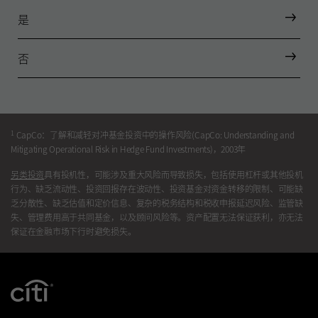
是
否
1
CapCo：了解和减轻对冲基金投资中的操作风险(CapCo: Understanding and
Mitigating Operational Risk in Hedge Fund Investments)，2003年
另类投资
具有投机性，可能涉及重大风险而导致损失，包括使用杠杆或其他投机
行为、缺乏流动性、投资回报存在波动性、投资基金对资金转移的限制、可能缺
乏分散性、缺乏估值和定价信息、复杂的税务结构和税收申报延迟风险、监管缺
失、管理费用高于共同基金，以及顾问风险等。资产配置无法保证获利，亦无法
保证在金融市场下行时避免损失。