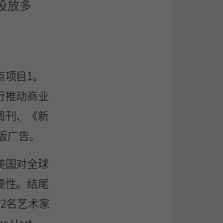
投放多
点项目1。
行推动商业
周刊、《新
整版广告。
美国对全球
要性。结尾
2名艺术家
Hart