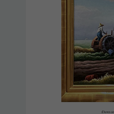
《Dawn on 