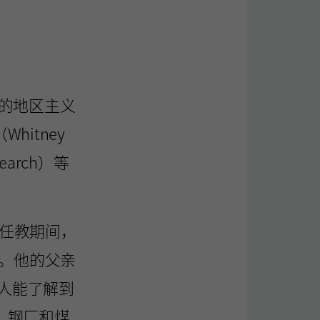
人知的地区主义
itney
search）等
rk）任教期间，
颇深。他的父亲
本人能了解到
、钢厂和煤