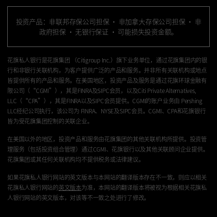
投资产品：非联邦存保公司担保 · 非加拿大存保公司担保 · 非
政府担保 · 无银行保证 · 可能损失投资金额。
花旗私人银行是花旗集团
（Citigroup Inc.）
旗下业务单位，通过花旗集团内的银
行和非银行关联机构，为客户提供广泛的产品和服务。并非所有关联机构或地点
皆提供所有的产品和服务。在美国地区，投资产品及服务是通过花旗环球金融有
限公司
（“CGMI”）
，其是
FINRA
及
SIPC
会员，以及
Citi Private Alternatives,
LLC（“CPA”）
，其是
FINRA以及SIPC
会员提供。CGMI的账户业务由
Pershing
LLC
经纪公司执行，该公司为
FINRA、NYSE
及
SIPC
会员。
CGMI
、CPA和花旗银行
皆为受花旗集团控制的关联企业。
在美国以外的地区，投资产品和服务由花旗集团的其他关联机构所提供。投资管
理服务（包括投资组合管理）通过
CGMI、
花旗银行以及其他关联顾问企业提供。
花旗集团或其任何关联机构均不提供税务或法律建议。
如果花旗私人银行网站的英文版本与本网站的翻译版本存在不一致，则应以相关
花旗私人银行网站的
英文版本
为准，本网站的翻译版本将被视为根据相关花旗私
人银行网站的英文版本，对该等不一致之处进行了修改。
数据收集声明（英文）
|
加州隐私中心（英文）
|
税务合规和监管信息
|
花旗环球